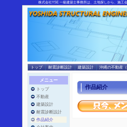
株式会社YSE 一級建築士事務所は、土地探しから、施
トップ
耐震診断設計
建築設計
沖縄の不動産（
メニュー
作品紹介
トップ
不動産
建築設計
耐震診断設計
作品紹介