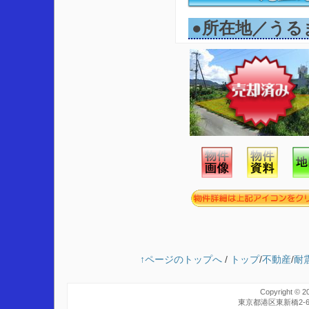
●所在地／うる
↑ページのトップへ
/
トップ
/
不動産
/
耐
Copyright © 2
東京都港区東新橋2-6-