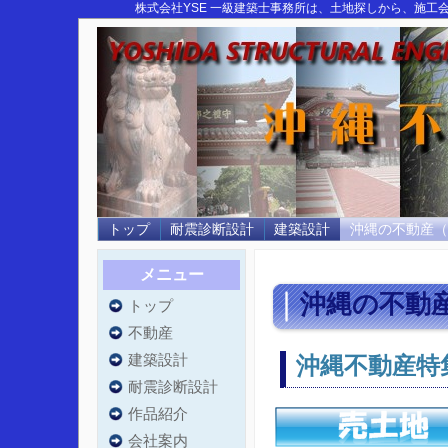
株式会社YSE 一級建築士事務所は、土地探しから、施
トップ
耐震診断設計
建築設計
沖縄の不動産（
メニュー
沖縄の不動
トップ
不動産
建築設計
沖縄不動産特
耐震診断設計
作品紹介
会社案内