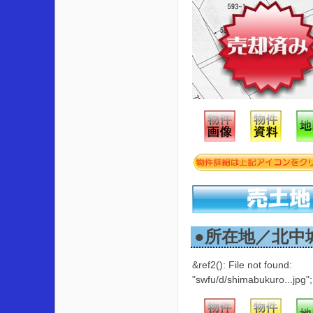
●所在地／北中
&ref2(): File not found:
"swfu/d/shimabukuro...jpg";